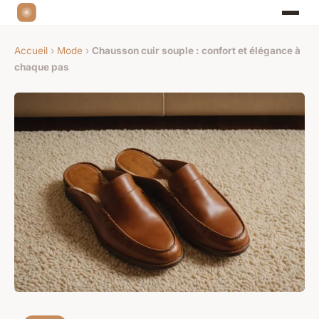
Accueil
›
Mode
›
Chausson cuir souple : confort et élégance à
chaque pas